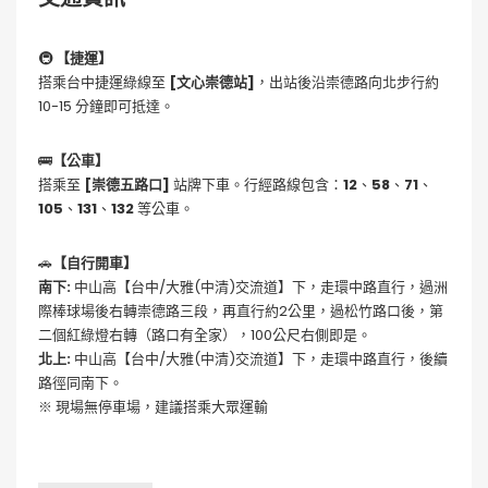
🚇
【捷運】
搭乘台中捷運綠線至
[文心崇德站]
，出站後沿崇德路向北步行約
10-15 分鐘即可抵達。
🚌
【公車】
搭乘至
[崇德五路口]
站牌下車。行經路線包含：
12
、
58
、
71
、
105
、
131
、
132
等公車。
🚗
【自行開車】
南下:
中山高【台中/大雅(中清)交流道】下，走環中路直行，過洲
際棒球場後右轉崇德路三段，再直行約2公里，過松竹路口後，第
二個紅綠燈右轉（路口有全家），100公尺右側即是。
北上:
中山高【台中/大雅(中清)交流道】下，走環中路直行，後續
路徑同南下。
※ 現場無停車場，建議搭乘大眾運輸