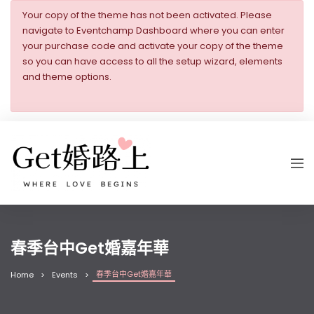
Your copy of the theme has not been activated. Please
navigate to Eventchamp Dashboard where you can enter
your purchase code and activate your copy of the theme
so you can have access to all the setup wizard, elements
and theme options.
春季台中Get婚嘉年華
春季台中Get婚嘉年華
Home
Events